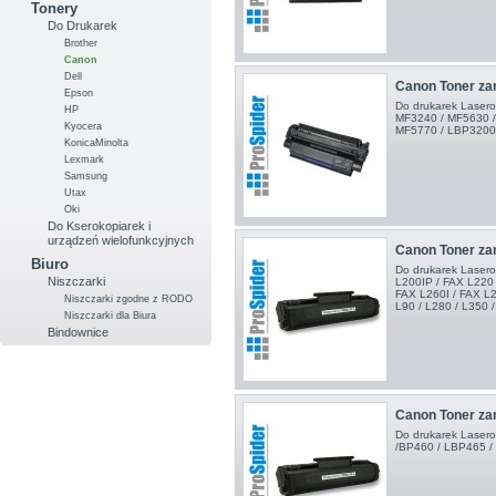
Tonery
Do Drukarek
Brother
Canon
Dell
Canon Toner za
Epson
Do drukarek Laser
HP
MF3240 / MF5630 /
Kyocera
MF5770 / LBP320
KonicaMinolta
Lexmark
Samsung
Utax
Oki
Do Kserokopiarek i
urządzeń wielofunkcyjnych
Canon Toner za
Biuro
Do drukarek Laser
Niszczarki
L200IP / FAX L220 
FAX L260I / FAX L2
Niszczarki zgodne z RODO
L90 / L280 / L350 /
Niszczarki dla Biura
Bindownice
Canon Toner z
Do drukarek Laser
/BP460 / LBP465 /