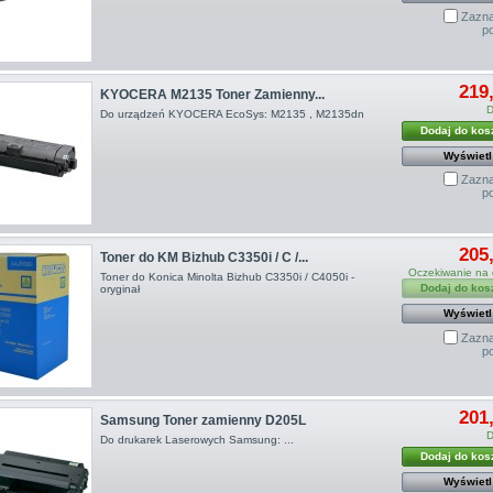
Zazna
p
219,
KYOCERA M2135 Toner Zamienny...
D
Do urządzeń KYOCERA EcoSys: M2135 , M2135dn
Dodaj do kos
Wyświetl
Zazna
p
205,
Toner do KM Bizhub C3350i / C /...
Oczekiwanie na
Toner do Konica Minolta Bizhub C3350i / C4050i -
Dodaj do kos
oryginał
Wyświetl
Zazna
p
201,
Samsung Toner zamienny D205L
D
Do drukarek Laserowych Samsung: ...
Dodaj do kos
Wyświetl