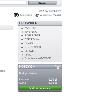
Witamy,
Zaloguj się
Twoje konto
W koszyku:
(Pusty)
PROSPIDER
KONTAKT
WYSYŁKA
REGULAMIN
DZIERŻAWA
O NAS
STEROWNIKI
SERWIS
PRACA
Dzierżawa KATOWICE
KOSZYK
arek.
Brak produktów
Dostawa
0,00 zł
Suma
0,00 zł
Realizuj zamówienie