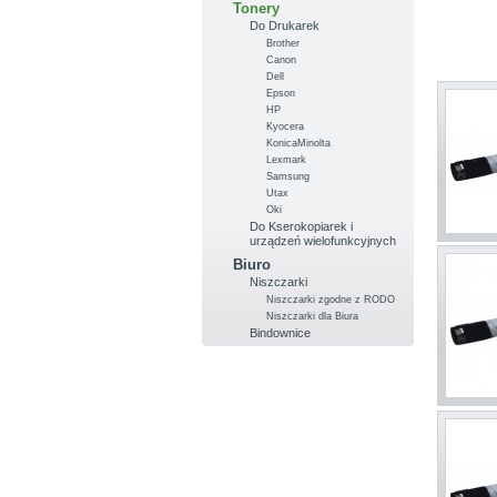
Tonery
Do Drukarek
Brother
Canon
Dell
Epson
HP
Kyocera
KonicaMinolta
Lexmark
Samsung
Utax
Oki
Do Kserokopiarek i
urządzeń wielofunkcyjnych
Biuro
Niszczarki
Niszczarki zgodne z RODO
Niszczarki dla Biura
Bindownice