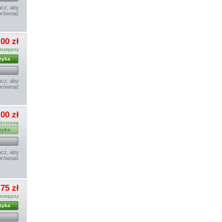
cz, aby
orównać
00 zł
ostępny
zyka
cz, aby
orównać
00 zł
 dostawę
zyka
cz, aby
orównać
75 zł
ostępny
zyka