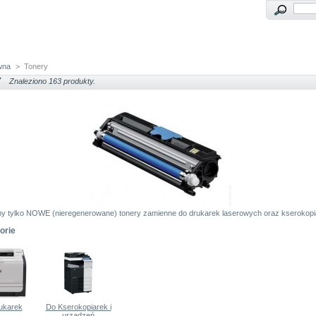
wna
>
Tonery
Y
Znaleziono 163 produkty.
y tylko NOWE (nieregenerowane) tonery zamienne do drukarek laserowych oraz kserokopi
orie
ukarek
Do Kserokopiarek i
urządzeń