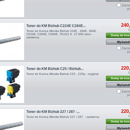
Zazna
p
240,
Toner do KM Bizhub C224E C284E...
D
Toner do Konica Minolta Bizhub 224E , 284E, 364E,
C224E, C284E, C364E, TN-321 K 27,000 stron -
Dodaj do kos
zamienny
Wyświetl
Zazna
p
220,
Toner do KM Bizhub C25 / Bizhub...
D
Toner do Konica Minolta Bizhub C25 , C25p - oryginał
Dodaj do kos
Wyświetl
Zazna
p
220,
Toner do KM Bizhub 227 / 287 -...
D
Toner do Konica Minolta Bizhub 227 / 287 - zamienny
Dodaj do kos
Wyświetl