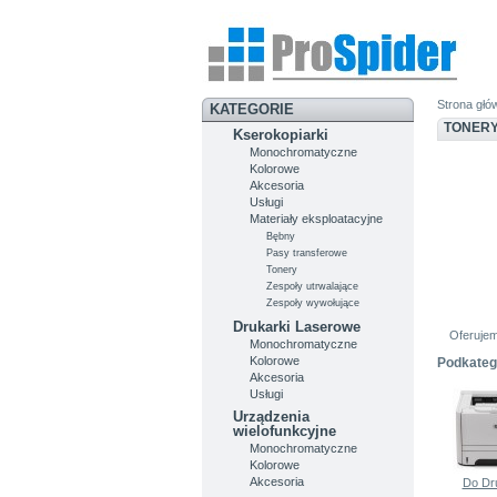
Strona głó
KATEGORIE
TONER
Kserokopiarki
Monochromatyczne
Kolorowe
Akcesoria
Usługi
Materiały eksploatacyjne
Bębny
Pasy transferowe
Tonery
Zespoły utrwalające
Zespoły wywołujące
Drukarki Laserowe
Oferujem
Monochromatyczne
Kolorowe
Podkateg
Akcesoria
Usługi
Urządzenia
wielofunkcyjne
Monochromatyczne
Kolorowe
Akcesoria
Do Dr