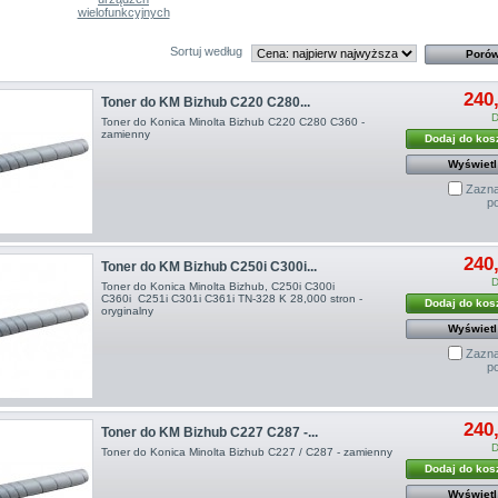
wielofunkcyjnych
Sortuj według
240,
Toner do KM Bizhub C220 C280...
D
Toner do Konica Minolta Bizhub C220 C280 C360 -
zamienny
Dodaj do kos
Wyświetl
Zazna
p
240,
Toner do KM Bizhub C250i C300i...
D
Toner do Konica Minolta Bizhub , C250i C300i
C360i C251i C301i C361i TN-328 K 28,000 stron -
Dodaj do kos
oryginalny
Wyświetl
Zazna
p
240,
Toner do KM Bizhub C227 C287 -...
D
Toner do Konica Minolta Bizhub C227 / C287 - zamienny
Dodaj do kos
Wyświetl