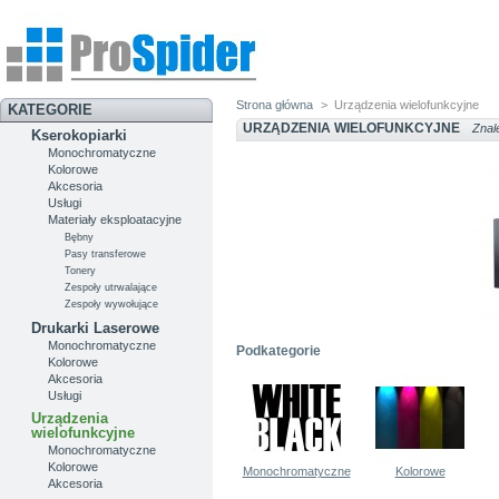
Strona główna
>
Urządzenia wielofunkcyjne
KATEGORIE
URZĄDZENIA WIELOFUNKCYJNE
Znal
Kserokopiarki
Monochromatyczne
Kolorowe
Akcesoria
Usługi
Materiały eksploatacyjne
Bębny
Pasy transferowe
Tonery
Zespoły utrwalające
Zespoły wywołujące
Drukarki Laserowe
Monochromatyczne
Podkategorie
Kolorowe
Akcesoria
Usługi
Urządzenia
wielofunkcyjne
Monochromatyczne
Kolorowe
Monochromatyczne
Kolorowe
Akcesoria