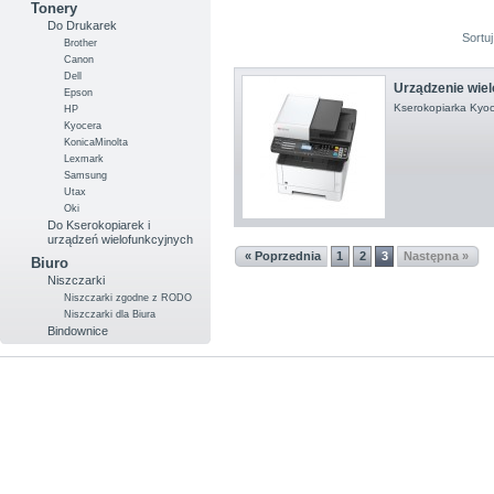
Tonery
Do Drukarek
Sortu
Brother
Canon
Dell
Urządzenie wiel
Epson
Kserokopiarka Kyo
HP
Kyocera
KonicaMinolta
Lexmark
Samsung
Utax
Oki
Do Kserokopiarek i
urządzeń wielofunkcyjnych
« Poprzednia
1
2
3
Następna »
Biuro
Niszczarki
Niszczarki zgodne z RODO
Niszczarki dla Biura
Bindownice