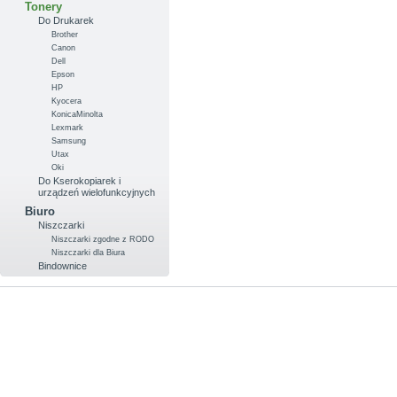
Tonery
Do Drukarek
Brother
Canon
Dell
Epson
HP
Kyocera
KonicaMinolta
Lexmark
Samsung
Utax
Oki
Do Kserokopiarek i
urządzeń wielofunkcyjnych
Biuro
Niszczarki
Niszczarki zgodne z RODO
Niszczarki dla Biura
Bindownice