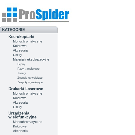
KATEGORIE
Kserokopiarki
Monochromatyczne
Kolorowe
Akcesoria
Usługi
Materiały eksploatacyjne
Bębny
Pasy transferowe
Tonery
Zespoły utrwalające
Zespoły wywołujące
Drukarki Laserowe
Monochromatyczne
Kolorowe
Akcesoria
Usługi
Urządzenia
wielofunkcyjne
Monochromatyczne
Kolorowe
Akcesoria