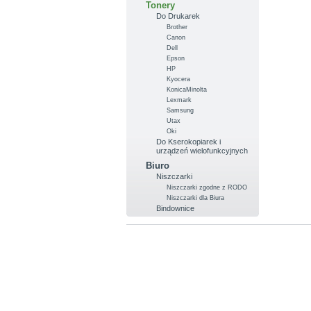
Tonery
Do Drukarek
Brother
Canon
Dell
Epson
HP
Kyocera
KonicaMinolta
Lexmark
Samsung
Utax
Oki
Do Kserokopiarek i
urządzeń wielofunkcyjnych
Biuro
Niszczarki
Niszczarki zgodne z RODO
Niszczarki dla Biura
Bindownice