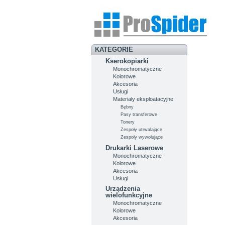
KATEGORIE
Kserokopiarki
Monochromatyczne
Kolorowe
Akcesoria
Usługi
Materiały eksploatacyjne
Bębny
Pasy transferowe
Tonery
Zespoły utrwalające
Zespoły wywołujące
Drukarki Laserowe
Monochromatyczne
Kolorowe
Akcesoria
Usługi
Urządzenia
wielofunkcyjne
Monochromatyczne
Kolorowe
Akcesoria