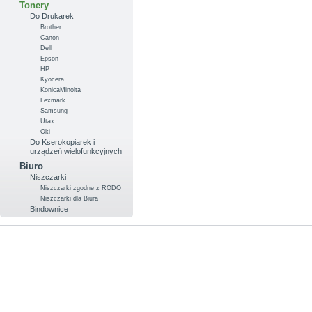
Tonery
Do Drukarek
Brother
Canon
Dell
Epson
HP
Kyocera
KonicaMinolta
Lexmark
Samsung
Utax
Oki
Do Kserokopiarek i
urządzeń wielofunkcyjnych
Biuro
Niszczarki
Niszczarki zgodne z RODO
Niszczarki dla Biura
Bindownice