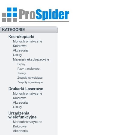
KATEGORIE
Kserokopiarki
Monochromatyczne
Kolorowe
Akcesoria
Usługi
Materiały eksploatacyjne
Bębny
Pasy transferowe
Tonery
Zespoły utrwalające
Zespoły wywołujące
Drukarki Laserowe
Monochromatyczne
Kolorowe
Akcesoria
Usługi
Urządzenia
wielofunkcyjne
Monochromatyczne
Kolorowe
Akcesoria