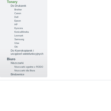
Tonery
Do Drukarek
Brother
Canon
Dell
Epson
HP
Kyocera
KonicaMinolta
Lexmark
Samsung
Utax
Oki
Do Kserokopiarek i
urządzeń wielofunkcyjnych
Biuro
Niszczarki
Niszczarki zgodne z RODO
Niszczarki dla Biura
Bindownice