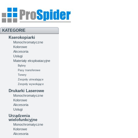
KATEGORIE
Kserokopiarki
Monochromatyczne
Kolorowe
Akcesoria
Usługi
Materiały eksploatacyjne
Bębny
Pasy transferowe
Tonery
Zespoły utrwalające
Zespoły wywołujące
Drukarki Laserowe
Monochromatyczne
Kolorowe
Akcesoria
Usługi
Urządzenia
wielofunkcyjne
Monochromatyczne
Kolorowe
Akcesoria