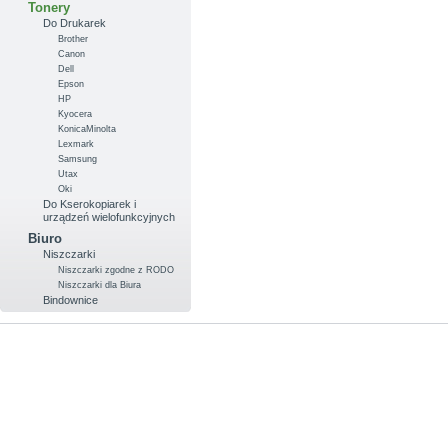
Tonery
Do Drukarek
Brother
Canon
Dell
Epson
HP
Kyocera
KonicaMinolta
Lexmark
Samsung
Utax
Oki
Do Kserokopiarek i
urządzeń wielofunkcyjnych
Biuro
Niszczarki
Niszczarki zgodne z RODO
Niszczarki dla Biura
Bindownice