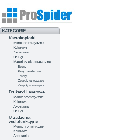
KATEGORIE
Kserokopiarki
Monochromatyczne
Kolorowe
Akcesoria
Usługi
Materiały eksploatacyjne
Bębny
Pasy transferowe
Tonery
Zespoły utrwalające
Zespoły wywołujące
Drukarki Laserowe
Monochromatyczne
Kolorowe
Akcesoria
Usługi
Urządzenia
wielofunkcyjne
Monochromatyczne
Kolorowe
Akcesoria