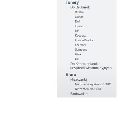
Tonery
Do Drukarek
Brother
Canon
Dell
Epson
HP
Kyocera
KonicaMinolta
Lexmark
Samsung
Utax
Oki
Do Kserokopiarek i
urządzeń wielofunkcyjnych
Biuro
Niszczarki
Niszczarki zgodne z RODO
Niszczarki dla Biura
Bindownice