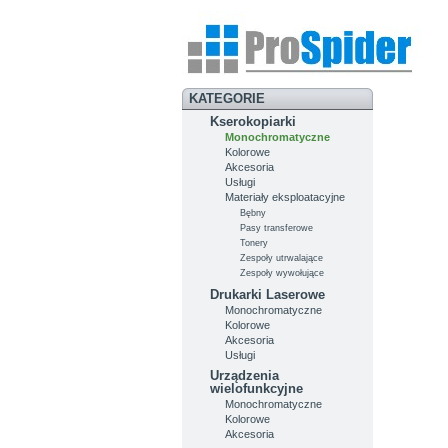
KATEGORIE
Kserokopiarki
Monochromatyczne
Kolorowe
Akcesoria
Usługi
Materiały eksploatacyjne
Bębny
Pasy transferowe
Tonery
Zespoły utrwalające
Zespoły wywołujące
Drukarki Laserowe
Monochromatyczne
Kolorowe
Akcesoria
Usługi
Urządzenia
wielofunkcyjne
Monochromatyczne
Kolorowe
Akcesoria