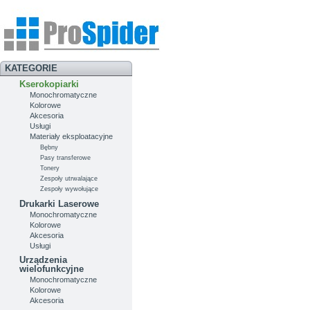
KATEGORIE
Kserokopiarki
Monochromatyczne
Kolorowe
Akcesoria
Usługi
Materiały eksploatacyjne
Bębny
Pasy transferowe
Tonery
Zespoły utrwalające
Zespoły wywołujące
Drukarki Laserowe
Monochromatyczne
Kolorowe
Akcesoria
Usługi
Urządzenia
wielofunkcyjne
Monochromatyczne
Kolorowe
Akcesoria