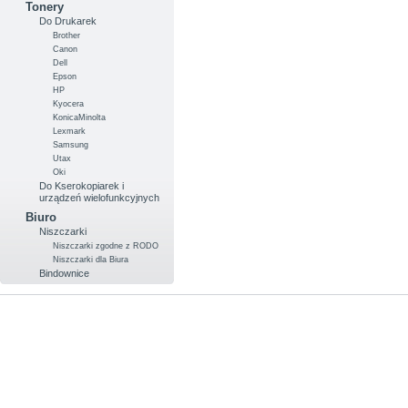
Tonery
Do Drukarek
Brother
Canon
Dell
Epson
HP
Kyocera
KonicaMinolta
Lexmark
Samsung
Utax
Oki
Do Kserokopiarek i
urządzeń wielofunkcyjnych
Biuro
Niszczarki
Niszczarki zgodne z RODO
Niszczarki dla Biura
Bindownice