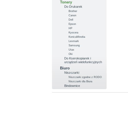
Tonery
Do Drukarek
Brother
Canon
Dell
Epson
HP
Kyocera
KonicaMinolta
Lexmark
Samsung
Utax
Oki
Do Kserokopiarek i
urządzeń wielofunkcyjnych
Biuro
Niszczarki
Niszczarki zgodne z RODO
Niszczarki dla Biura
Bindownice