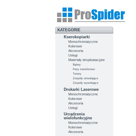
KATEGORIE
Kserokopiarki
Monochromatyczne
Kolorowe
Akcesoria
Usługi
Materiały eksploatacyjne
Bębny
Pasy transferowe
Tonery
Zespoły utrwalające
Zespoły wywołujące
Drukarki Laserowe
Monochromatyczne
Kolorowe
Akcesoria
Usługi
Urządzenia
wielofunkcyjne
Monochromatyczne
Kolorowe
Akcesoria