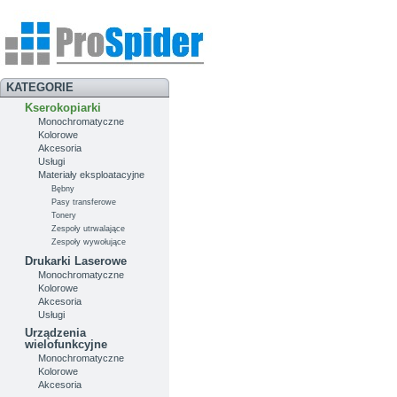
KATEGORIE
Kserokopiarki
Monochromatyczne
Kolorowe
Akcesoria
Usługi
Materiały eksploatacyjne
Bębny
Pasy transferowe
Tonery
Zespoły utrwalające
Zespoły wywołujące
Drukarki Laserowe
Monochromatyczne
Kolorowe
Akcesoria
Usługi
Urządzenia
wielofunkcyjne
Monochromatyczne
Kolorowe
Akcesoria