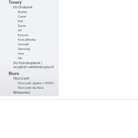
Tonery
Do Drukarek
Brother
Canon
Dell
Epson
HP
Kyocera
KonicaMinolta
Lexmark
Samsung
Utax
Oki
Do Kserokopiarek i
urządzeń wielofunkcyjnych
Biuro
Niszczarki
Niszczarki zgodne z RODO
Niszczarki dla Biura
Bindownice