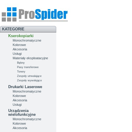
KATEGORIE
Kserokopiarki
Monochromatyczne
Kolorowe
Akcesoria
Usługi
Materiały eksploatacyjne
Bębny
Pasy transferowe
Tonery
Zespoły utrwalające
Zespoły wywołujące
Drukarki Laserowe
Monochromatyczne
Kolorowe
Akcesoria
Usługi
Urządzenia
wielofunkcyjne
Monochromatyczne
Kolorowe
Akcesoria