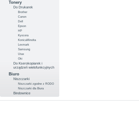
Tonery
Do Drukarek
Brother
Canon
Dell
Epson
HP
Kyocera
KonicaMinolta
Lexmark
Samsung
Utax
Oki
Do Kserokopiarek i
urządzeń wielofunkcyjnych
Biuro
Niszczarki
Niszczarki zgodne z RODO
Niszczarki dla Biura
Bindownice