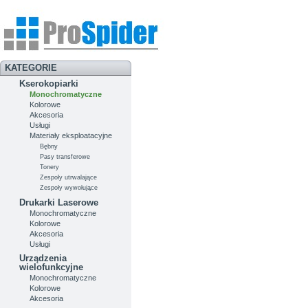
KATEGORIE
Kserokopiarki
Monochromatyczne
Kolorowe
Akcesoria
Usługi
Materiały eksploatacyjne
Bębny
Pasy transferowe
Tonery
Zespoły utrwalające
Zespoły wywołujące
Drukarki Laserowe
Monochromatyczne
Kolorowe
Akcesoria
Usługi
Urządzenia
wielofunkcyjne
Monochromatyczne
Kolorowe
Akcesoria