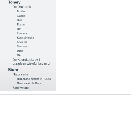
Tonery
Do Drukarek
Brother
Canon
Dell
Epson
HP
Kyocera
KonicaMinolta
Lexmark
Samsung
Utax
Oki
Do Kserokopiarek i
urządzeń wielofunkcyjnych
Biuro
Niszczarki
Niszczarki zgodne z RODO
Niszczarki dla Biura
Bindownice