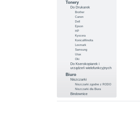
Tonery
Do Drukarek
Brother
Canon
Dell
Epson
HP
Kyocera
KonicaMinolta
Lexmark
Samsung
Utax
Oki
Do Kserokopiarek i
urządzeń wielofunkcyjnych
Biuro
Niszczarki
Niszczarki zgodne z RODO
Niszczarki dla Biura
Bindownice