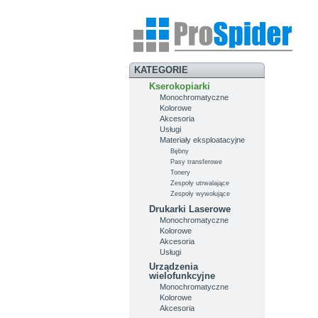
KATEGORIE
Kserokopiarki
Monochromatyczne
Kolorowe
Akcesoria
Usługi
Materiały eksploatacyjne
Bębny
Pasy transferowe
Tonery
Zespoły utrwalające
Zespoły wywołujące
Drukarki Laserowe
Monochromatyczne
Kolorowe
Akcesoria
Usługi
Urządzenia
wielofunkcyjne
Monochromatyczne
Kolorowe
Akcesoria