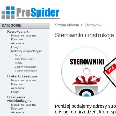
Strona główna
>
Sterowniki
KATEGORIE
Kserokopiarki
Sterowniki i instrukcje
Monochromatyczne
Kolorowe
Akcesoria
Usługi
Materiały eksploatacyjne
Bębny
Pasy transferowe
Tonery
Zespoły utrwalające
Zespoły wywołujące
Drukarki Laserowe
Monochromatyczne
Kolorowe
Akcesoria
Usługi
Urządzenia
wielofunkcyjne
Monochromatyczne
Poniżej podajemy adresy stro
Kolorowe
obsługi do urządzeń, które s
Akcesoria