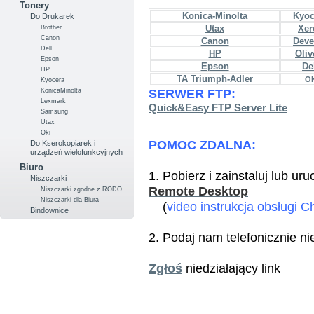
Tonery
Konica-Minolta
Kyoc
Do Drukarek
Utax
Xer
Brother
Canon
Canon
Deve
Dell
HP
Oliv
Epson
Epson
De
HP
TA Triumph-Adler
OK
Kyocera
SERWER FTP:
KonicaMinolta
Lexmark
Quick&Easy FTP Server Lite
Samsung
Utax
Oki
POMOC ZDALNA:
Do Kserokopiarek i
urządzeń wielofunkcyjnych
Biuro
1. Pobierz i zainstaluj lub ur
Niszczarki
Remote
Desktop
Niszczarki zgodne z RODO
Niszczarki dla Biura
(
video instrukcja obsługi
Bindownice
2. Podaj nam telefonicznie n
Zgłoś
niedziałający link