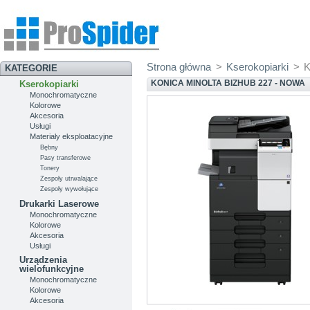
Strona główna
>
Kserokopiarki
>
K
KATEGORIE
KONICA MINOLTA BIZHUB 227 - NOWA
Kserokopiarki
Monochromatyczne
Kolorowe
Akcesoria
Usługi
Materiały eksploatacyjne
Bębny
Pasy transferowe
Tonery
Zespoły utrwalające
Zespoły wywołujące
Drukarki Laserowe
Monochromatyczne
Kolorowe
Akcesoria
Usługi
Urządzenia
wielofunkcyjne
Monochromatyczne
Kolorowe
Akcesoria