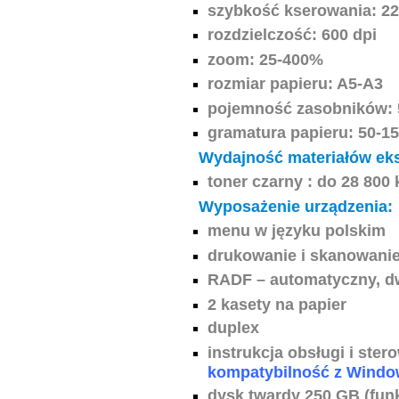
szybkość kserowania: 22
rozdzielczość: 600 dpi
zoom: 25-400%
rozmiar papieru: A5-A3
pojemność zasobników: 
gramatura papieru: 50-1
Wydajność materiałów eks
toner czarny : do 28 800 
Wyposażenie urządzenia:
menu w języku polskim
drukowanie i skanowanie
RADF – automatyczny, d
2 kasety na papier
duplex
instrukcja obsługi i ster
kompatybilność z Windows
dysk twardy 250 GB (fun