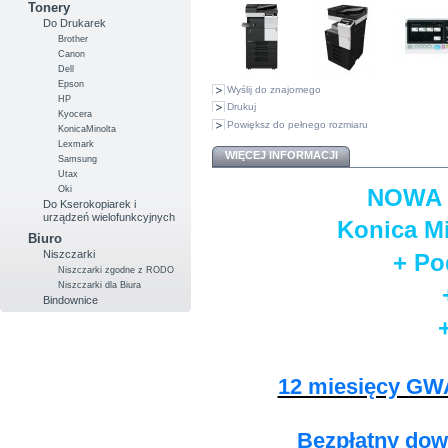
Tonery
Do Drukarek
Brother
Canon
Dell
Epson
Wyślij do znajomego
HP
Drukuj
Kyocera
Powiększ do pełnego rozmiaru
KonicaMinolta
Lexmark
WIĘCEJ INFORMACJI
Samsung
Utax
Oki
NOWA
Do Kserokopiarek i
urządzeń wielofunkcyjnych
Konica Mi
Biuro
Niszczarki
+ Po
Niszczarki zgodne z RODO
Niszczarki dla Biura
Bindownice
12 miesięcy GWA
Bezpłatny dowó