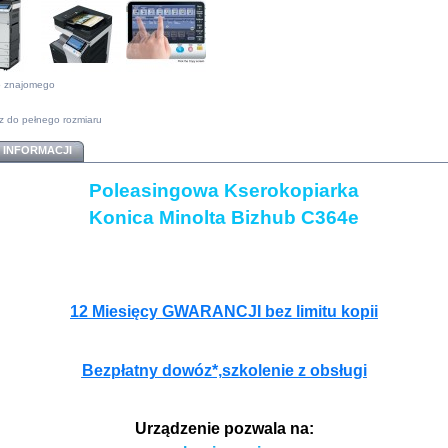
do znajomego
z do pełnego rozmiaru
 INFORMACJI
Poleasingowa Kserokopiarka
Konica Minolta Bizhub C364e
12 Miesięcy GWARANCJI bez limitu kopii
Bezpłatny dowóz*,szkolenie z obsługi
Urządzenie pozwala na: