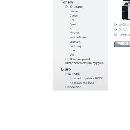
Tonery
Do Drukarek
Brother
Canon
Dell
Wyślij 
Epson
HP
Drukuj
Kyocera
Powięks
KonicaMinolta
Lexmark
WIĘCEJ
Samsung
Utax
Oki
Do Kserokopiarek i
urządzeń wielofunkcyjnych
Biuro
Niszczarki
Niszczarki zgodne z RODO
Niszczarki dla Biura
Bindownice