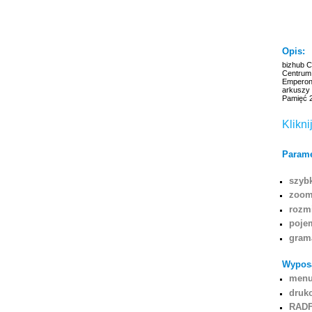
Opis:
bizhub 
Centrum 
Emperon™
arkuszy 
Pamięć 2
Klikni
Parame
szyb
zoom
rozmi
poje
grama
Wyposa
menu
druk
RADF