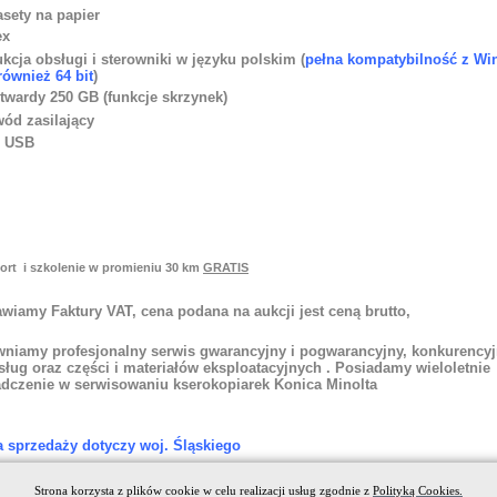
asety na papier
ex
ukcja obsługi i sterowniki w języku polskim (
pełna kompatybilność z W
 również 64 bit
)
twardy 250 GB (funkcje skrzynek)
ód zasilający
l USB
port i szkolenie w promieniu 30 km
GRATIS
awiamy Faktury VAT, cena podana na aukcji jest ceną brutto,
wniamy profesjonalny serwis gwarancyjny i pogwarancyjny, konkurency
sług oraz części i materiałów eksploatacyjnych . Posiadamy wieloletnie
dczenie w serwisowaniu kserokopiarek Konica Minolta
ta sprzedaży dotyczy woj. Śląskiego
Strona korzysta z plików cookie w celu realizacji usług zgodnie z
Polityką Cookies.