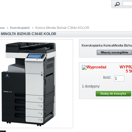
wna
>
Kserokopiarki
>
Konica Minolta Bizhub C364e KOLOR
 MINOLTA BIZHUB C364E KOLOR
Kserokopiarka KonicaMinolta Bizh
Więcej szczegółów
WYPR
5 5
Ilość:
1
dostępny