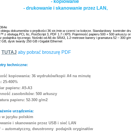
- kopiowanie
- drukowanie i skanowanie przez LAN,
C364e
obiegu dokumentów o prędkości 36 str./min.w czerni i w kolorze. Standardowy kontroler dr
 z obsługą PCL 6c, PostScript 3, PDF 1.7 i XPS. Pojemność papieru 500 + 500 arkuszy o
z podajnika ręcznego. Nośniki od A6 do SRA3, 1.2-metrowe banery i gramatura 52 – 300 g/
 GB, dysk twardy 250 GB i Gigabit Ethernet
j
TUTAJ
aby pobrać broszurę PDF
try techniczne:
kość kopiowania: 36 wydruków/kopii A4 na minutę
: 25-400%
ar papieru: A5-A3
mność zasobników: 500 arkuszy
tura papieru: 52-300 g/m2
żenie urządzenia:
 w języku polskim
owanie i skanowanie przez USB i sieć LAN
 – automatyczny, dwustronny podajnik oryginałów