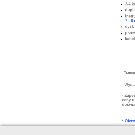
2-4 k
dupl
instr
7 i 8
dysk 
przew
kabe
- Trans
- Wyst
- Zape
ceny u
doświa
* Ofer