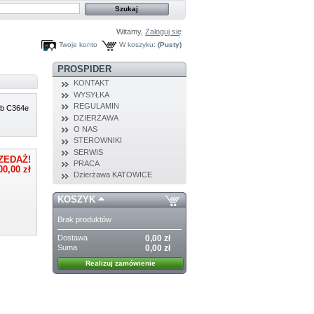
Witamy,
Zaloguj się
Twoje konto
W koszyku:
(Pusty)
PROSPIDER
KONTAKT
WYSYŁKA
REGULAMIN
ub C364e
DZIERŻAWA
O NAS
STEROWNIKI
SERWIS
ZEDAŻ!
PRACA
00,00 zł
Dzierżawa KATOWICE
KOSZYK
Brak produktów
Dostawa
0,00 zł
Suma
0,00 zł
Realizuj zamówienie