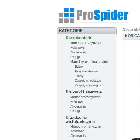
Strona głó
KATEGORIE
KONICA
Kserokopiarki
Monochromatyczne
Kolorowe
Akcesoria
Usługi
Materiały eksploatacyjne
Bębny
Pasy transferowe
Tonery
Zespoły utrwalające
Zespoły wywołujące
Drukarki Laserowe
Monochromatyczne
Kolorowe
Akcesoria
Usługi
Urządzenia
wielofunkcyjne
Monochromatyczne
Kolorowe
Akcesoria