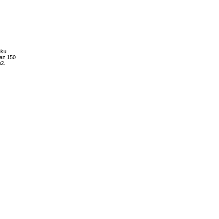
uku
raz 150
m2.