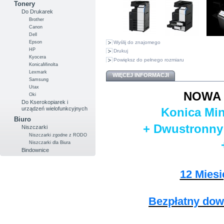
Tonery
Do Drukarek
Brother
Canon
Dell
Wyślij do znajomego
Epson
HP
Drukuj
Kyocera
Powiększ do pełnego rozmiaru
KonicaMinolta
Lexmark
WIĘCEJ INFORMACJI
Samsung
Utax
NOW
Oki
Do Kserokopiarek i
urządzeń wielofunkcyjnych
Konica Min
Biuro
+ Dwustronny
Niszczarki
Niszczarki zgodne z RODO
Niszczarki dla Biura
Bindownice
12 Mies
Bezpłatny dowó