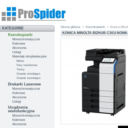
Strona główna
>
Kserokopiarki
>
Konica Mino
KATEGORIE
KONICA MINOLTA BIZHUB C301I NOWA
Kserokopiarki
Monochromatyczne
Kolorowe
Akcesoria
Usługi
Materiały eksploatacyjne
Bębny
Pasy transferowe
Tonery
Zespoły utrwalające
Zespoły wywołujące
Drukarki Laserowe
Monochromatyczne
Kolorowe
Akcesoria
Usługi
Urządzenia
wielofunkcyjne
Monochromatyczne
Kolorowe
Akcesoria