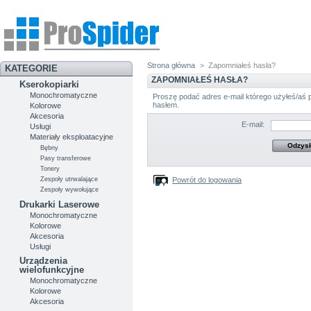
Strona główna
>
Zapomniałeś hasła?
KATEGORIE
ZAPOMNIAŁEŚ HASŁA?
Kserokopiarki
Monochromatyczne
Proszę podać adres e-mail którego użyłeś/aś 
hasłem.
Kolorowe
Akcesoria
E-mail:
Usługi
Materiały eksploatacyjne
Bębny
Pasy transferowe
Tonery
Powrót do logowania
Zespoły utrwalające
Zespoły wywołujące
Drukarki Laserowe
Monochromatyczne
Kolorowe
Akcesoria
Usługi
Urządzenia
wielofunkcyjne
Monochromatyczne
Kolorowe
Akcesoria