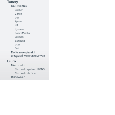
Tonery
Do Drukarek
Brother
Canon
Dell
Epson
HP
Kyocera
KonicaMinolta
Lexmark
Samsung
Utax
Oki
Do Kserokopiarek i
urządzeń wielofunkcyjnych
Biuro
Niszczarki
Niszczarki zgodne z RODO
Niszczarki dla Biura
Bindownice