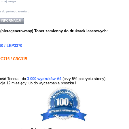
do znajomego
z do pełnego rozmiaru
 INFORMACJI
nieregenerowany) Toner zamienny do drukarek
laserowych:
:
0 / LBP3370
G715 / CRG315
ość Tonera : do
3 000 wydruków A4
(przy 5% pokryciu strony)
cja 12 miesięcy lub do wyczerpania proszku !