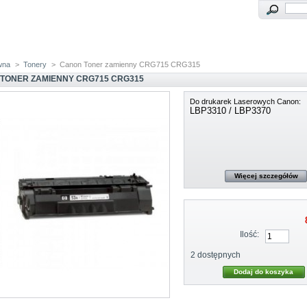
wna
>
Tonery
>
Canon Toner zamienny CRG715 CRG315
TONER ZAMIENNY CRG715 CRG315
Do drukarek Laserowych Canon:
LBP3310 / LBP3370
Więcej szczegółów
Ilość:
2
dostępnych