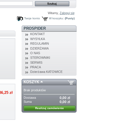
Witamy,
Zaloguj się
Twoje konto
W koszyku:
(Pusty)
PROSPIDER
KONTAKT
WYSYŁKA
REGULAMIN
DZIERŻAWA
O NAS
STEROWNIKI
SERWIS
PRACA
Dzierżawa KATOWICE
KOSZYK
Brak produktów
86,25 zł
Dostawa
0,00 zł
Suma
0,00 zł
Realizuj zamówienie