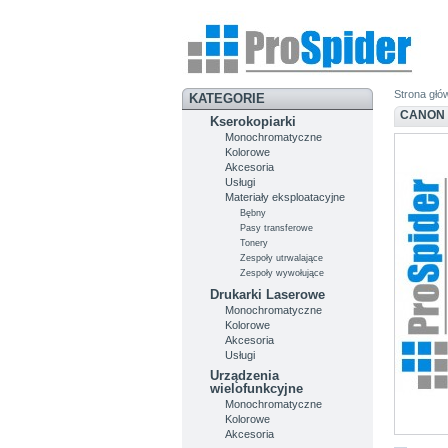
Strona głó
KATEGORIE
CANON 
Kserokopiarki
Monochromatyczne
Kolorowe
Akcesoria
Usługi
Materiały eksploatacyjne
Bębny
Pasy transferowe
Tonery
Zespoły utrwalające
Zespoły wywołujące
Drukarki Laserowe
Monochromatyczne
Kolorowe
Akcesoria
Usługi
Urządzenia
wielofunkcyjne
Monochromatyczne
Kolorowe
Akcesoria