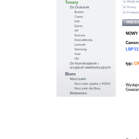
Wyślij 
Tonery
Drukuj
Do Drukarek
Brother
Powięks
Canon
Dell
WIĘCEJ
Epson
HP
NOWY (
Kyocera
KonicaMinolta
Canon
Lexmark
LBP331
Samsung
Utax
Oki
typ:
CR
Do Kserokopiarek i
urządzeń wielofunkcyjnych
Biuro
Niszczarki
Niszczarki zgodne z RODO
Wydajn
Niszczarki dla Biura
Gwaran
Bindownice