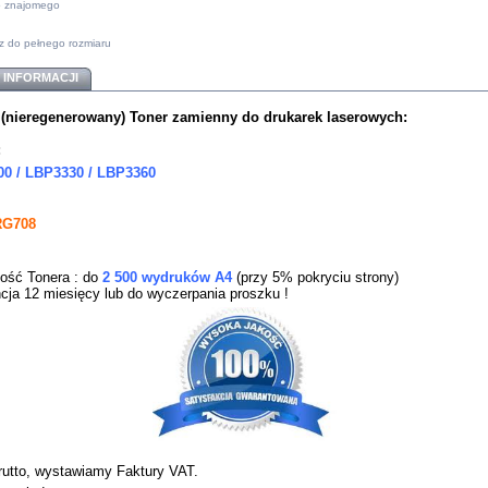
do znajomego
z do pełnego rozmiaru
 INFORMACJI
nieregenerowany) Toner zamienny do drukarek
laserowych:
:
0 / LBP3330 / LBP3360
RG708
ość Tonera : do
2 500 wydruków A4
(przy 5% pokryciu strony)
cja 12 miesięcy lub do wyczerpania proszku !
rutto, wystawiamy Faktury VAT.