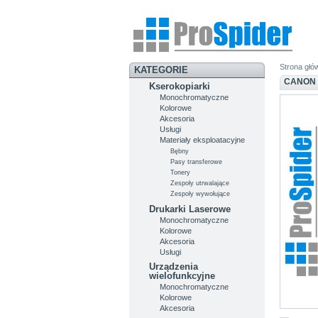
Strona głó
KATEGORIE
CANON 
Kserokopiarki
Monochromatyczne
Kolorowe
Akcesoria
Usługi
Materiały eksploatacyjne
Bębny
Pasy transferowe
Tonery
Zespoły utrwalające
Zespoły wywołujące
Drukarki Laserowe
Monochromatyczne
Kolorowe
Akcesoria
Usługi
Urządzenia
wielofunkcyjne
Monochromatyczne
Kolorowe
Akcesoria