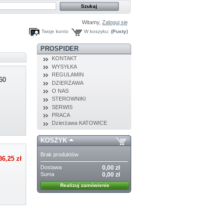
Witamy,
Zaloguj się
Twoje konto
W koszyku:
(Pusty)
PROSPIDER
KONTAKT
WYSYŁKA
REGULAMIN
60
DZIERŻAWA
O NAS
STEROWNIKI
SERWIS
PRACA
Dzierżawa KATOWICE
KOSZYK
Brak produktów
86,25 zł
Dostawa
0,00 zł
Suma
0,00 zł
Realizuj zamówienie