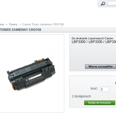
wna
>
Tonery
>
Canon Toner zamienny CRG708
TONER ZAMIENNY CRG708
Do drukarek Laserowych Canon:
LBP3300 / LBP3330 / LBP33
Więcej szczegółów
Ilość:
2
dostępnych