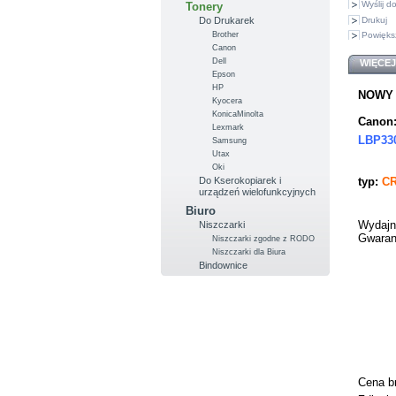
Wyślij 
Tonery
Drukuj
Do Drukarek
Brother
Powięks
Canon
Dell
WIĘCEJ
Epson
HP
NOWY (
Kyocera
KonicaMinolta
Canon
Lexmark
LBP330
Samsung
Utax
Oki
typ:
C
Do Kserokopiarek i
urządzeń wielofunkcyjnych
Biuro
Wydajn
Niszczarki
Gwaran
Niszczarki zgodne z RODO
Niszczarki dla Biura
Bindownice
Cena b