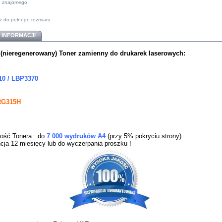
do znajomego
z do pełnego rozmiaru
 INFORMACJI
nieregenerowany) Toner zamienny do drukarek
laserowych:
:
0 / LBP3370
RG315H
ość Tonera : do
7 000 wydruków A4
(przy 5% pokryciu strony)
cja 12 miesięcy lub do wyczerpania proszku !