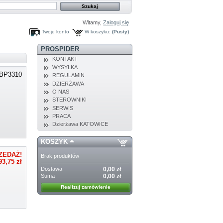
Witamy,
Zaloguj się
Twoje konto
W koszyku:
(Pusty)
PROSPIDER
KONTAKT
WYSYŁKA
BP3310
REGULAMIN
DZIERŻAWA
O NAS
STEROWNIKI
SERWIS
PRACA
Dzierżawa KATOWICE
KOSZYK
ZEDAŻ!
Brak produktów
93,75 zł
Dostawa
0,00 zł
Suma
0,00 zł
Realizuj zamówienie