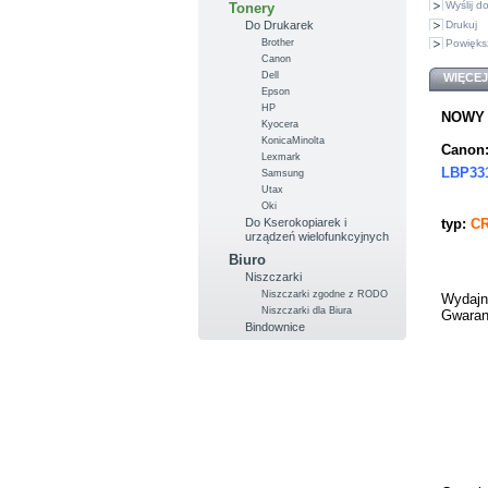
Wyślij 
Tonery
Drukuj
Do Drukarek
Brother
Powięks
Canon
Dell
WIĘCEJ
Epson
HP
NOWY (
Kyocera
KonicaMinolta
Canon
Lexmark
LBP331
Samsung
Utax
Oki
typ:
C
Do Kserokopiarek i
urządzeń wielofunkcyjnych
Biuro
Niszczarki
Niszczarki zgodne z RODO
Wydajn
Niszczarki dla Biura
Gwaran
Bindownice