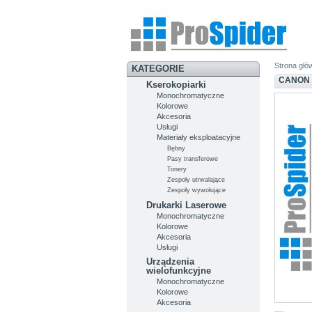
Strona głó
KATEGORIE
CANON 
Kserokopiarki
Monochromatyczne
Kolorowe
Akcesoria
Usługi
Materiały eksploatacyjne
Bębny
Pasy transferowe
Tonery
Zespoły utrwalające
Zespoły wywołujące
Drukarki Laserowe
Monochromatyczne
Kolorowe
Akcesoria
Usługi
Urządzenia
wielofunkcyjne
Monochromatyczne
Kolorowe
Akcesoria