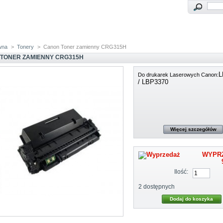
wna
>
Tonery
>
Canon Toner zamienny CRG315H
TONER ZAMIENNY CRG315H
L
Do drukarek Laserowych Canon:
/ LBP3370
Więcej szczegółów
WYPR
Ilość:
2
dostępnych