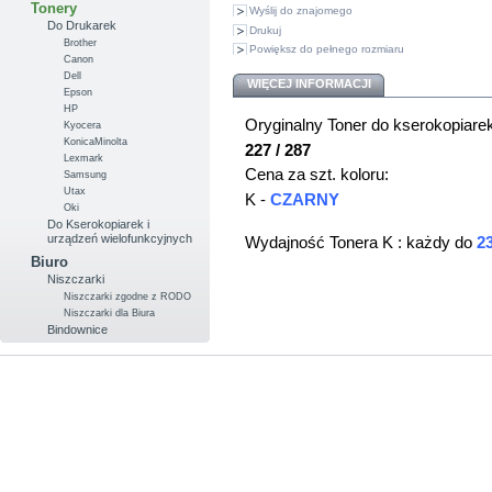
Tonery
Wyślij do znajomego
Do Drukarek
Drukuj
Brother
Powiększ do pełnego rozmiaru
Canon
Dell
WIĘCEJ INFORMACJI
Epson
HP
Oryginalny Toner do kserokopiare
Kyocera
KonicaMinolta
227 / 287
Lexmark
Cena za szt. koloru:
Samsung
Utax
K -
CZARNY
Oki
Do Kserokopiarek i
urządzeń wielofunkcyjnych
Wydajność Tonera K : każdy do
2
Biuro
Niszczarki
Niszczarki zgodne z RODO
Niszczarki dla Biura
Bindownice