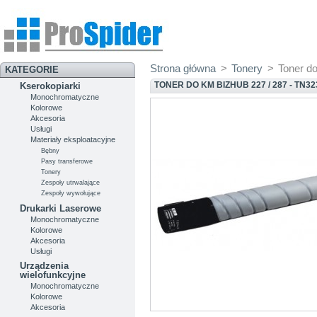
Strona główna
>
Tonery
>
Toner d
KATEGORIE
TONER DO KM BIZHUB 227 / 287 - TN32
Kserokopiarki
Monochromatyczne
Kolorowe
Akcesoria
Usługi
Materiały eksploatacyjne
Bębny
Pasy transferowe
Tonery
Zespoły utrwalające
Zespoły wywołujące
Drukarki Laserowe
Monochromatyczne
Kolorowe
Akcesoria
Usługi
Urządzenia
wielofunkcyjne
Monochromatyczne
Kolorowe
Akcesoria