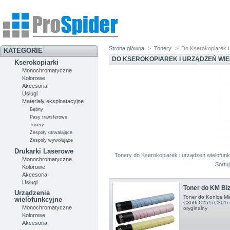
Strona główna
>
Tonery
>
Do Kserokopiarek i
KATEGORIE
DO KSEROKOPIAREK I URZĄDZEŃ W
Kserokopiarki
Monochromatyczne
Kolorowe
Akcesoria
Usługi
Materiały eksploatacyjne
Bębny
Pasy transferowe
Tonery
Zespoły utrwalające
Zespoły wywołujące
Drukarki Laserowe
Tonery do Kserokopiarek i urządzeń wielofun
Monochromatyczne
Sortu
Kolorowe
Akcesoria
Usługi
Toner do KM Biz
Urządzenia
Toner do Konica Min
wielofunkcyjne
C360i C251i C301i 
Monochromatyczne
oryginalny
Kolorowe
Akcesoria