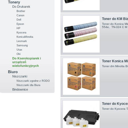
Tonery
Do Drukarek
Brother
Canon
Toner do KM Biz
Dell
Toner do Konica Mi
Epson
554e , TN-324 C M 
HP
Kyocera
KonicaMinolta
Lexmark
Samsung
Utax
Oki
Do Kserokopiarek i
Toner Konica Mi
urządzeń
wielofunkcyjnych
Toner dm Minolta 
Biuro
Niszczarki
Niszczarki zgodne z RODO
Niszczarki dla Biura
Bindownice
Toner do Kyocer
Toner do Kyocera 