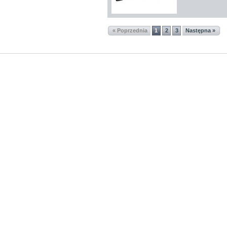
« Poprzednia
1
2
3
Następna »