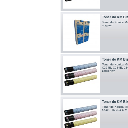
Toner do KM Bizh
Toner do Konica Mi
oryginał
Toner do KM Bi
Toner do Konica Mi
C224E, C284E, C36
zamienny
Toner do KM Biz
Toner do Konica Mi
554e , TN-324 C M 