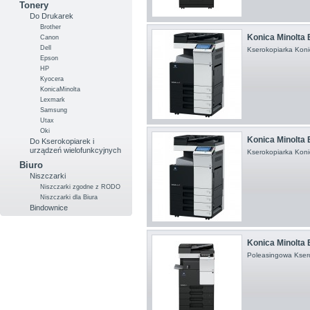
Tonery
Do Drukarek
Brother
Konica Minolta
Canon
Dell
Kserokopiarka Koni
Epson
HP
Kyocera
KonicaMinolta
Lexmark
Samsung
Utax
Oki
Konica Minolta
Do Kserokopiarek i
urządzeń wielofunkcyjnych
Kserokopiarka Koni
Biuro
Niszczarki
Niszczarki zgodne z RODO
Niszczarki dla Biura
Bindownice
Konica Minolta B
Poleasingowa Ksero