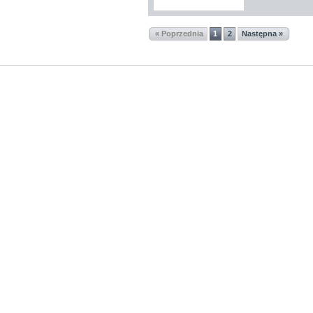
« Poprzednia
1
2
Następna »