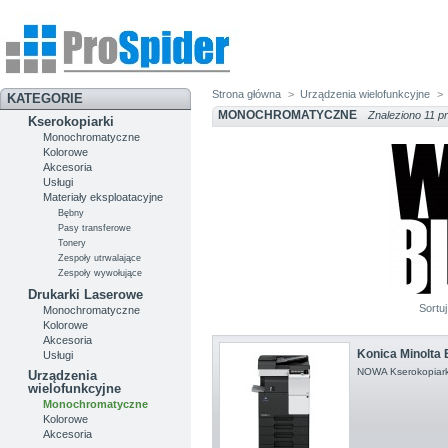
Strona główna
>
Urządzenia wielofunkcyjne
>
KATEGORIE
MONOCHROMATYCZNE
Znaleziono 11 pr
Kserokopiarki
Monochromatyczne
Kolorowe
Akcesoria
Usługi
Materiały eksploatacyjne
Bębny
Pasy transferowe
Tonery
Zespoły utrwalające
Zespoły wywołujące
Drukarki Laserowe
Sortu
Monochromatyczne
Kolorowe
Akcesoria
Konica Minolta
Usługi
NOWA Kserokopiark
Urządzenia
wielofunkcyjne
Monochromatyczne
Kolorowe
Akcesoria