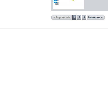
« Poprzednia
1
2
3
Następna »