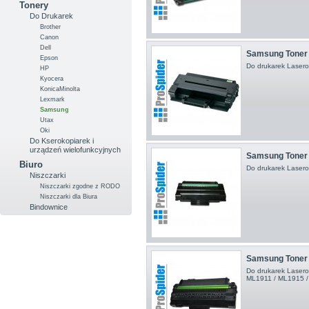
Tonery
Do Drukarek
Brother
Canon
Dell
Samsung Toner
Epson
Do drukarek Lasero
HP
Kyocera
KonicaMinolta
Lexmark
Samsung
Utax
Oki
Do Kserokopiarek i
urządzeń wielofunkcyjnych
Samsung Toner
Biuro
Do drukarek Laser
Niszczarki
Niszczarki zgodne z RODO
Niszczarki dla Biura
Bindownice
Samsung Toner
Do drukarek Laser
ML1911 / ML1915 / 