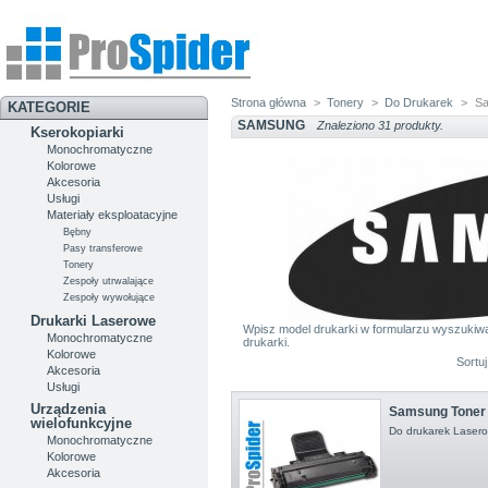
Strona główna
>
Tonery
>
Do Drukarek
>
S
KATEGORIE
SAMSUNG
Znaleziono 31 produkty.
Kserokopiarki
Monochromatyczne
Kolorowe
Akcesoria
Usługi
Materiały eksploatacyjne
Bębny
Pasy transferowe
Tonery
Zespoły utrwalające
Zespoły wywołujące
Drukarki Laserowe
Wpisz model drukarki w formularzu wyszukiwan
Monochromatyczne
drukarki.
Kolorowe
Sortu
Akcesoria
Usługi
Urządzenia
Samsung Toner
wielofunkcyjne
Do drukarek Lase
Monochromatyczne
Kolorowe
Akcesoria