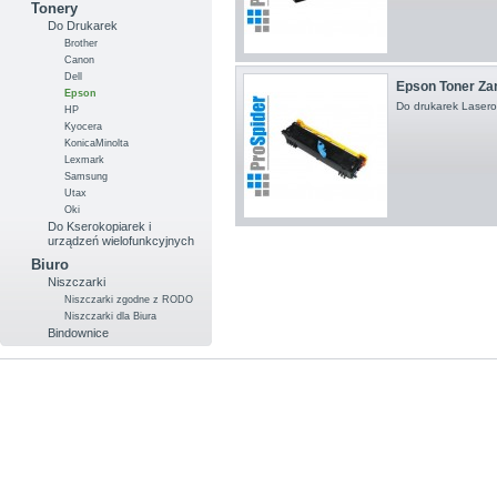
Tonery
Do Drukarek
Brother
Canon
Dell
Epson Toner Za
Epson
Do drukarek Laser
HP
Kyocera
KonicaMinolta
Lexmark
Samsung
Utax
Oki
Do Kserokopiarek i
urządzeń wielofunkcyjnych
Biuro
Niszczarki
Niszczarki zgodne z RODO
Niszczarki dla Biura
Bindownice