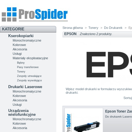
Strona główna
>
Tonery
>
Do Drukarek
>
Ep
KATEGORIE
EPSON
Znaleziono 2 produkty.
Kserokopiarki
Monochromatyczne
Kolorowe
Akcesoria
Usługi
Materiały eksploatacyjne
Bębny
Pasy transferowe
Tonery
Zespoły utrwalające
Zespoły wywołujące
Drukarki Laserowe
Wpisz model drukarki w formularzu wyszukiwan
Monochromatyczne
drukarki.
Kolorowe
Sortu
Akcesoria
Usługi
Urządzenia
Epson Toner Z
wielofunkcyjne
Do drukarek Laser
Monochromatyczne
Kolorowe
Akcesoria