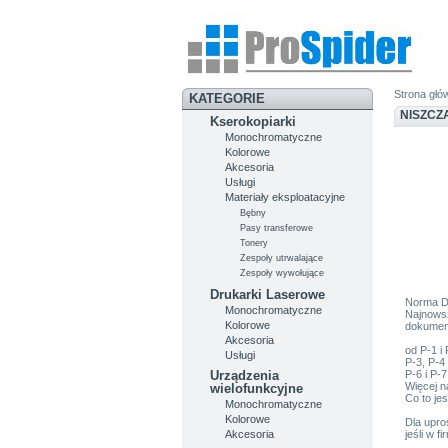
Strona głó
KATEGORIE
NISZCZ
Kserokopiarki
Monochromatyczne
Kolorowe
Akcesoria
Usługi
Materiały eksploatacyjne
Bębny
Pasy transferowe
Tonery
Zespoły utrwalające
Zespoły wywołujące
Drukarki Laserowe
Norma DI
Monochromatyczne
Najnowsz
Kolorowe
dokumen
Akcesoria
od P-1 i
Usługi
P-3, P-4
P-6 i P-
Urządzenia
Więcej n
wielofunkcyjne
Co to je
Monochromatyczne
Kolorowe
Dla upro
jeśli w 
Akcesoria