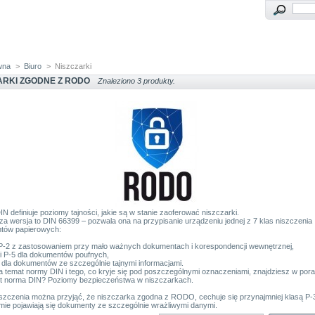
wna
>
Biuro
>
Niszczarki
ARKI ZGODNE Z RODO
Znaleziono 3 produkty.
N definiuje poziomy tajności, jakie są w stanie zaoferować niszczarki.
a wersja to DIN 66399 – pozwala ona na przypisanie urządzeniu jednej z 7 klas niszczenia
tów papierowych:
 P-2 z zastosowaniem przy mało ważnych dokumentach i korespondencji wewnętrznej,
 i P-5 dla dokumentów poufnych,
7 dla dokumentów ze szczególnie tajnymi informacjami.
a temat normy DIN i tego, co kryje się pod poszczególnymi oznaczeniami, znajdziesz w pora
st norma DIN? Poziomy bezpieczeństwa w niszczarkach.
szczenia można przyjąć, że niszczarka zgodna z RODO, cechuje się przynajmniej klasą P-3
firmie pojawiają się dokumenty ze szczególnie wrażliwymi danymi.