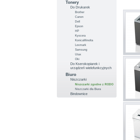
Tonery
Do Drukarek
Brother
Canon
Dell
Epson
HP
Kyocera
KonicaMinolta
Lexmark
Samsung
Utax
Oki
Do Kserokopiarek i
urządzeń wielofunkcyjnych
Biuro
Niszczarki
Niszczarki zgodne z RODO
Niszczarki dla Biura
Bindownice