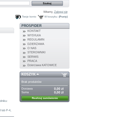
Witamy,
Zaloguj się
Twoje konto
W koszyku:
(Pusty)
PROSPIDER
KONTAKT
WYSYŁKA
REGULAMIN
DZIERŻAWA
O NAS
STEROWNIKI
SERWIS
PRACA
Dzierżawa KATOWICE
KOSZYK
Brak produktów
Dostawa
0,00 zł
Suma
0,00 zł
Realizuj zamówienie
dniku:
 lub P-4,