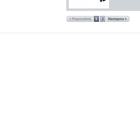
« Poprzednia
1
2
Następna »