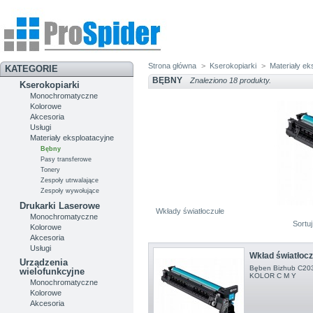
Strona główna
>
Kserokopiarki
>
Materiały ek
KATEGORIE
BĘBNY
Znaleziono 18 produkty.
Kserokopiarki
Monochromatyczne
Kolorowe
Akcesoria
Usługi
Materiały eksploatacyjne
Bębny
Pasy transferowe
Tonery
Zespoły utrwalające
Zespoły wywołujące
Drukarki Laserowe
Wkłady światłoczułe
Monochromatyczne
Sortu
Kolorowe
Akcesoria
Usługi
Wkład światłocz
Urządzenia
Bęben Bizhub C203
wielofunkcyjne
KOLOR C M Y
Monochromatyczne
Kolorowe
Akcesoria