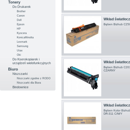
Tonery
Do Drukarek
Brother
Canon
Wkład światłocz
Dell
Bęben Bizhub C250i
Epson
HP
Kyocera
KonicaMinolta
Lexmark
Samsung
Utax
Oki
Do Kserokopiarek i
Wkład światłocz
urządzeń wielofunkcyjnych
Bęben Bizhub C203
Biuro
CZARNY
Niszczarki
Niszczarki zgodne z RODO
Niszczarki dla Biura
Bindownice
Wkład światłocz
Bęben Kolor Bizhu
DR-311 C/M/Y