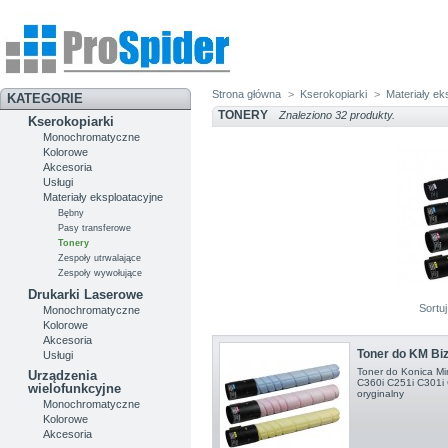
Strona główna
>
Kserokopiarki
>
Materiały ek
KATEGORIE
TONERY
Znaleziono 32 produkty.
Kserokopiarki
Monochromatyczne
Kolorowe
Akcesoria
Usługi
Materiały eksploatacyjne
Bębny
Pasy transferowe
Tonery
Zespoły utrwalające
Zespoły wywołujące
Drukarki Laserowe
Sortu
Monochromatyczne
Kolorowe
Akcesoria
Toner do KM Biz
Usługi
Toner do Konica Min
Urządzenia
C360i C251i C301i 
wielofunkcyjne
oryginalny
Monochromatyczne
Kolorowe
Akcesoria