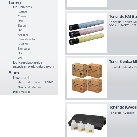
Tonery
Do Drukarek
Brother
Toner do KM Biz
Canon
Dell
Toner do Konica Mi
554e , TN-324 C M 
Epson
HP
Kyocera
KonicaMinolta
Lexmark
Samsung
Utax
Oki
Toner Konica Mi
Do Kserokopiarek i
urządzeń wielofunkcyjnych
Toner dm Minolta 
Biuro
Niszczarki
Niszczarki zgodne z RODO
Niszczarki dla Biura
Bindownice
Toner do Kyocer
Toner do Kyocera 