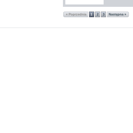
« Poprzednia
1
2
3
Następna »