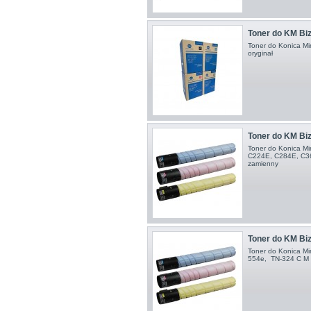
Toner do KM Bizh
Toner do Konica Mi
oryginał
Toner do KM Bi
Toner do Konica Mi
C224E, C284E, C36
zamienny
Toner do KM Biz
Toner do Konica Mi
554e , TN-324 C M 