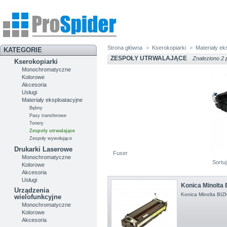
Strona główna
>
Kserokopiarki
>
Materiały ek
KATEGORIE
ZESPOŁY UTRWALAJĄCE
Znaleziono 2 
Kserokopiarki
Monochromatyczne
Kolorowe
Akcesoria
Usługi
Materiały eksploatacyjne
Bębny
Pasy transferowe
Tonery
Zespoły utrwalające
Zespoły wywołujące
Drukarki Laserowe
Fuser
Monochromatyczne
Sortu
Kolorowe
Akcesoria
Usługi
Konica Minolta
Urządzenia
Konica Minolta B
wielofunkcyjne
Monochromatyczne
Kolorowe
Akcesoria