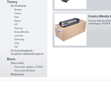
Tonery
Do Drukarek
Brother
Canon
Konica Minolta
Dell
Konica Minolta BI
Epson
utrwalający FUSER
HP
Kyocera
KonicaMinolta
Lexmark
Samsung
Utax
Oki
Do Kserokopiarek i
urządzeń wielofunkcyjnych
Biuro
Niszczarki
Niszczarki zgodne z RODO
Niszczarki dla Biura
Bindownice