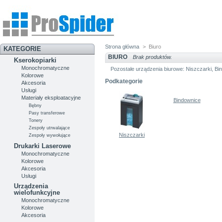
Strona główna
>
Biuro
KATEGORIE
BIURO
Brak produktów.
Kserokopiarki
Monochromatyczne
Pozostałe urządzenia biurowe: Niszczarki, Bin
Kolorowe
Podkategorie
Akcesoria
Usługi
Materiały eksploatacyjne
Bindownice
Bębny
Pasy transferowe
Tonery
Zespoły utrwalające
Niszczarki
Zespoły wywołujące
Drukarki Laserowe
Monochromatyczne
Kolorowe
Akcesoria
Usługi
Urządzenia
wielofunkcyjne
Monochromatyczne
Kolorowe
Akcesoria