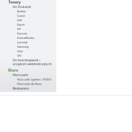
Tonery
Do Drukarek
Brother
Canon
Dell
Epson
HP
Kyocera
KonicaMinolta
Lexmark
Samsung
Utax
Oki
Do Kserokopiarek i
urządzeń wielofunkcyjnych
Biuro
Niszczarki
Niszczarki zgodne z RODO
Niszczarki dla Biura
Bindownice