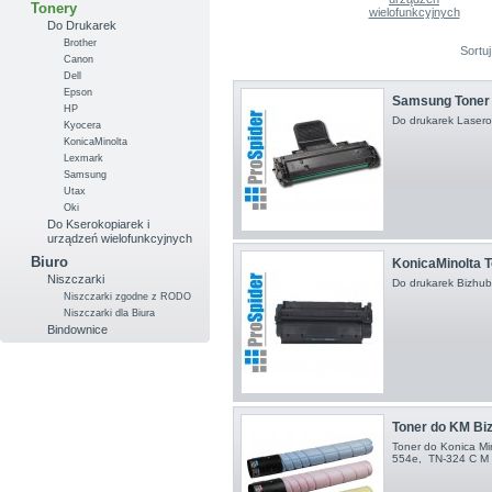
Tonery
wielofunkcyjnych
Do Drukarek
Brother
Sortu
Canon
Dell
Epson
Samsung Toner
HP
Do drukarek Lase
Kyocera
KonicaMinolta
Lexmark
Samsung
Utax
Oki
Do Kserokopiarek i
urządzeń wielofunkcyjnych
Biuro
KonicaMinolta T
Niszczarki
Do drukarek Bizhu
Niszczarki zgodne z RODO
Niszczarki dla Biura
Bindownice
Toner do KM Biz
Toner do Konica Mi
554e , TN-324 C M 