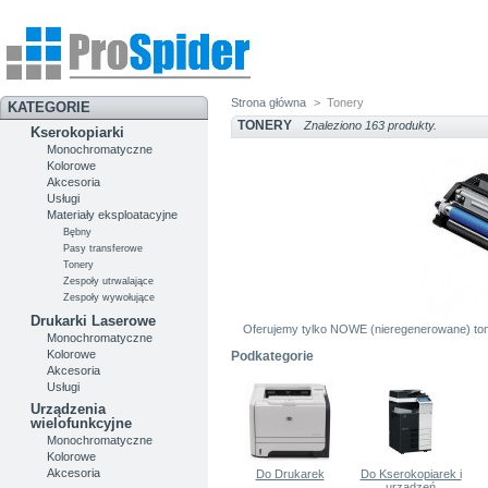
Strona główna
>
Tonery
KATEGORIE
TONERY
Znaleziono 163 produkty.
Kserokopiarki
Monochromatyczne
Kolorowe
Akcesoria
Usługi
Materiały eksploatacyjne
Bębny
Pasy transferowe
Tonery
Zespoły utrwalające
Zespoły wywołujące
Drukarki Laserowe
Oferujemy tylko NOWE (nieregenerowane) ton
Monochromatyczne
Kolorowe
Podkategorie
Akcesoria
Usługi
Urządzenia
wielofunkcyjne
Monochromatyczne
Kolorowe
Akcesoria
Do Drukarek
Do Kserokopiarek i
urządzeń