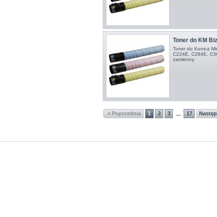
Toner do KM Bi
Toner do Konica Mi
C224E, C284E, C36
zamienny
« Poprzednia
1
2
3
17
Następ
...