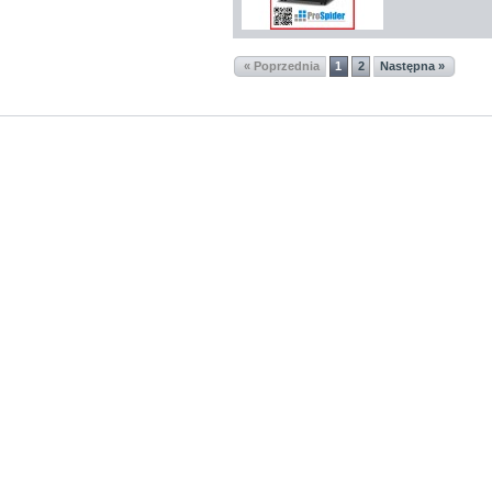
« Poprzednia
1
2
Następna »