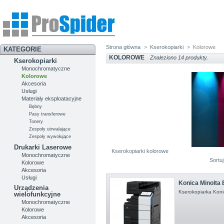
Strona główna
>
Kserokopiarki
>
Kolorowe
KATEGORIE
KOLOROWE
Znaleziono 14 produkty.
Kserokopiarki
Monochromatyczne
Kolorowe
Akcesoria
Usługi
Materiały eksploatacyjne
Bębny
Pasy transferowe
Tonery
Zespoły utrwalające
Zespoły wywołujące
Drukarki Laserowe
Kserokopiarki kolorowe
Monochromatyczne
Sortu
Kolorowe
Akcesoria
Usługi
Konica Minolta 
Urządzenia
Kserokopiarka Koni
wielofunkcyjne
Monochromatyczne
Kolorowe
Akcesoria