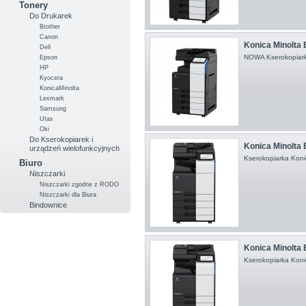
Tonery
Do Drukarek
Brother
Canon
Konica Minolta
Dell
NOWA Kserokopiark
Epson
HP
Kyocera
KonicaMinolta
Lexmark
Samsung
Utax
Oki
Do Kserokopiarek i
Konica Minolta B
urządzeń wielofunkcyjnych
Kserokopiarka Koni
Biuro
Niszczarki
Niszczarki zgodne z RODO
Niszczarki dla Biura
Bindownice
Konica Minolta B
Kserokopiarka Koni