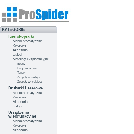
KATEGORIE
Kserokopiarki
Monochromatyczne
Kolorowe
Akcesoria
Usługi
Materiały eksploatacyjne
Bębny
Pasy transferowe
Tonery
Zespoły utrwalające
Zespoły wywołujące
Drukarki Laserowe
Monochromatyczne
Kolorowe
Akcesoria
Usługi
Urządzenia
wielofunkcyjne
Monochromatyczne
Kolorowe
Akcesoria