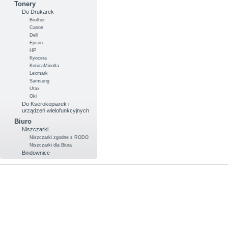
Tonery
Do Drukarek
Brother
Canon
Dell
Epson
HP
Kyocera
KonicaMinolta
Lexmark
Samsung
Utax
Oki
Do Kserokopiarek i
urządzeń wielofunkcyjnych
Biuro
Niszczarki
Niszczarki zgodne z RODO
Niszczarki dla Biura
Bindownice