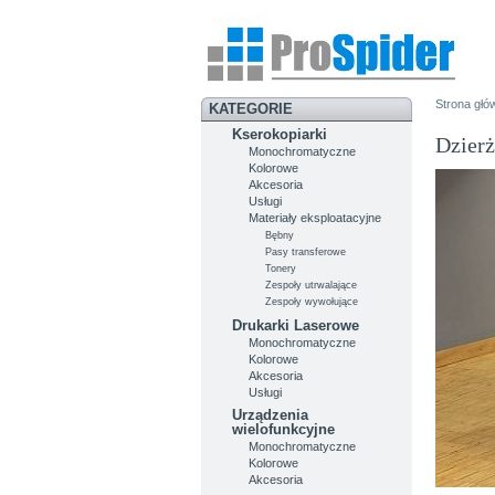
Strona głó
KATEGORIE
Kserokopiarki
Dzierż
Monochromatyczne
Kolorowe
Akcesoria
Usługi
Materiały eksploatacyjne
Bębny
Pasy transferowe
Tonery
Zespoły utrwalające
Zespoły wywołujące
Drukarki Laserowe
Monochromatyczne
Kolorowe
Akcesoria
Usługi
Urządzenia
wielofunkcyjne
Monochromatyczne
Kolorowe
Akcesoria