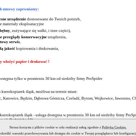
h umowy zapewniamy:
sne urządzenie
dostosowane do Twoich potrzeb,
ne materiały eksploatacyjne
bębny
, zużywające się wałki, i inne części),
ne przeglądy konserwacyjne
urządzenia,
etowy serwis
,
łą jakość
kopiowania i drukowania,
 włożyć papier i drukować !
ostępna tylko w promieniu 30 km od siedziby firmy ProSpider
 kserokopiarek śląsk, możliwa na terenie miast:
, Katowice, Będzin, Dąbrowa Górnicza, Czeladź, Bytom, Wojkowice, Jaworzno, C
serokopiarek śląsk - usługa dostępna w promieniu 30 km od siedziby firmy ProSp
c, ul. Będzińska 18)
Strona korzysta z plików cookie w celu realizacji usług zgodnie z
Polityką Cookies.
określić warunki przechowywania lub dostępu do cookie w Twojej przeglądarce lub konfiguracji