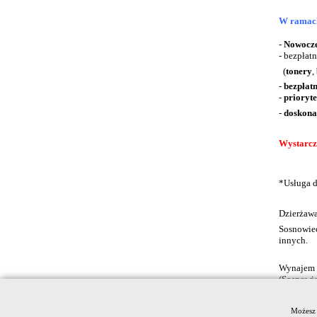
W ramac
-
Nowocze
- bezpłat
(
tonery
,
-
bezpłat
-
prioryt
-
doskona
Wystarczy
*Usługa d
Dzierżawa
Sosnowiec
innych.
Wynajem k
(Sosnowie
Możesz 