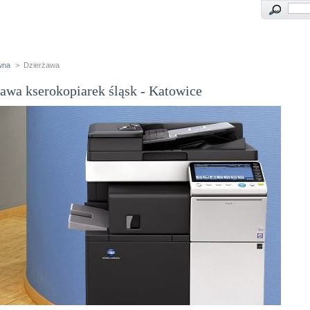
wna
>
Dzierżawa
awa kserokopiarek śląsk - Katowice