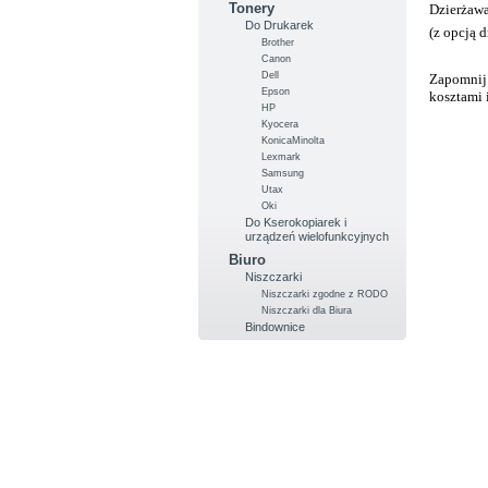
Tonery
Dzierżawa
Do Drukarek
(z opcją 
Brother
Canon
Dell
Zapomnij 
Epson
kosztami 
HP
Kyocera
KonicaMinolta
Lexmark
Samsung
Utax
Oki
Do Kserokopiarek i
urządzeń wielofunkcyjnych
Biuro
Niszczarki
Niszczarki zgodne z RODO
Niszczarki dla Biura
Bindownice