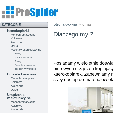
Strona główna
>
o nas
KATEGORIE
Kserokopiarki
Dlaczego my ?
Monochromatyczne
Kolorowe
Akcesoria
Usługi
Materiały eksploatacyjne
Bębny
Pasy transferowe
Tonery
Posiadamy wieloletnie doświa
Zespoły utrwalające
biurowych urządzeń kopiując
Zespoły wywołujące
kserokopiarek. Zapewniamy naj
Drukarki Laserowe
Monochromatyczne
stały dostęp do materiałów e
Kolorowe
Akcesoria
Usługi
Urządzenia
wielofunkcyjne
Monochromatyczne
Kolorowe
Akcesoria