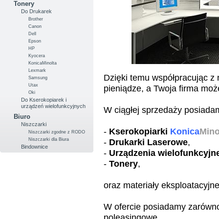
Tonery
Do Drukarek
Brother
Canon
Dell
Epson
HP
Kyocera
KonicaMinolta
Lexmark
Dzięki temu współpracując z 
Samsung
Utax
pieniądze, a Twoja firma moż
Oki
Do Kserokopiarek i
urządzeń wielofunkcyjnych
W ciągłej sprzedaży posiada
Biuro
Niszczarki
-
Kserokopiarki
Konica
Mino
Niszczarki zgodne z RODO
Niszczarki dla Biura
-
Drukarki Laserowe
,
Bindownice
-
Urządzenia wielofunkcyjn
-
Tonery
,
oraz materiały eksploatacyjn
W ofercie posiadamy zarówno
poleasingowe.