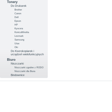
Tonery
Do Drukarek
Brother
Canon
Dell
Epson
HP
Kyocera
KonicaMinolta
Lexmark
Samsung
Utax
Oki
Do Kserokopiarek i
urządzeń wielofunkcyjnych
Biuro
Niszczarki
Niszczarki zgodne z RODO
Niszczarki dla Biura
Bindownice