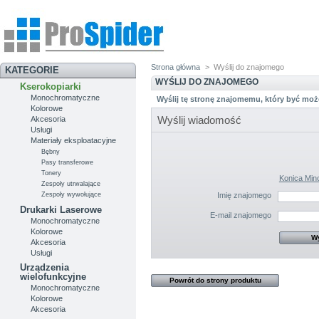
Strona główna
>
Wyślij do znajomego
KATEGORIE
WYŚLIJ DO ZNAJOMEGO
Kserokopiarki
Monochromatyczne
Wyślij tę stronę znajomemu, który być moż
Kolorowe
Wyślij wiadomość
Akcesoria
Usługi
Materiały eksploatacyjne
Bębny
Pasy transferowe
Tonery
Konica Min
Zespoły utrwalające
Zespoły wywołujące
Imię znajomego
Drukarki Laserowe
E-mail znajomego
Monochromatyczne
Kolorowe
Akcesoria
Usługi
Urządzenia
wielofunkcyjne
Powrót do strony produktu
Monochromatyczne
Kolorowe
Akcesoria