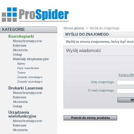
Strona główna
>
Wyślij do znajomego
KATEGORIE
WYŚLIJ DO ZNAJOMEGO
Kserokopiarki
Monochromatyczne
Wyślij tę stronę znajomemu, który być moż
Kolorowe
Wyślij wiadomość
Akcesoria
Usługi
Materiały eksploatacyjne
Bębny
Pasy transferowe
Tonery
Konica Mi
Zespoły utrwalające
Zespoły wywołujące
Imię znajomego
Drukarki Laserowe
E-mail znajomego
Monochromatyczne
Kolorowe
Akcesoria
Usługi
Urządzenia
wielofunkcyjne
Powrót do strony produktu
Monochromatyczne
Kolorowe
Akcesoria