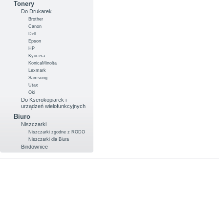
Tonery
Do Drukarek
Brother
Canon
Dell
Epson
HP
Kyocera
KonicaMinolta
Lexmark
Samsung
Utax
Oki
Do Kserokopiarek i
urządzeń wielofunkcyjnych
Biuro
Niszczarki
Niszczarki zgodne z RODO
Niszczarki dla Biura
Bindownice