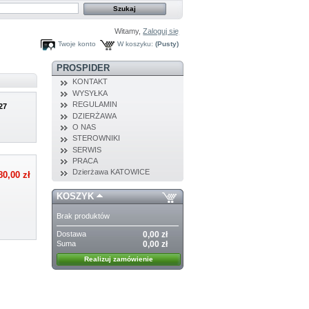
Witamy,
Zaloguj się
Twoje konto
W koszyku:
(Pusty)
PROSPIDER
KONTAKT
WYSYŁKA
REGULAMIN
27
DZIERŻAWA
O NAS
STEROWNIKI
SERWIS
PRACA
Dzierżawa KATOWICE
80,00 zł
KOSZYK
Brak produktów
Dostawa
0,00 zł
Suma
0,00 zł
Realizuj zamówienie