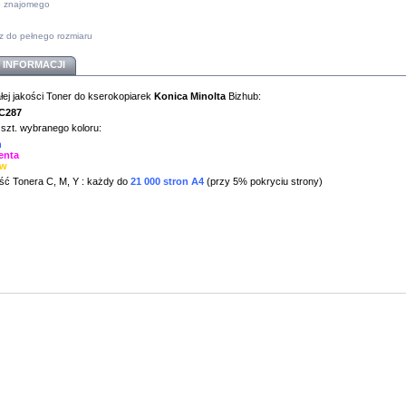
do znajomego
z do pełnego rozmiaru
 INFORMACJI
ej jakości Toner do kserokopiarek
Konica Minolta
Bizhub:
C2
87
szt. wybranego koloru:
n
enta
ow
ć Tonera C, M, Y : każdy do
21
000 stron A4
(przy 5% pokryciu strony)