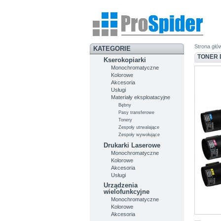
Strona głó
KATEGORIE
TONER D
Kserokopiarki
Monochromatyczne
Kolorowe
Akcesoria
Usługi
Materiały eksploatacyjne
Bębny
Pasy transferowe
Tonery
Zespoły utrwalające
Zespoły wywołujące
Drukarki Laserowe
Monochromatyczne
Kolorowe
Akcesoria
Usługi
Urządzenia
wielofunkcyjne
Monochromatyczne
Kolorowe
Akcesoria