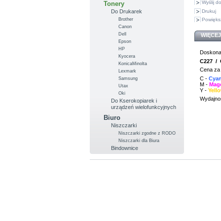
Wyślij 
Tonery
Drukuj
Do Drukarek
Brother
Powięks
Canon
Dell
WIĘCEJ
Epson
HP
Doskonał
Kyocera
C227 / 
KonicaMinolta
Cena za 
Lexmark
C -
Cya
Samsung
M -
Mag
Utax
Y -
Yell
Oki
Wydajnoś
Do Kserokopiarek i
urządzeń wielofunkcyjnych
Biuro
Niszczarki
Niszczarki zgodne z RODO
Niszczarki dla Biura
Bindownice