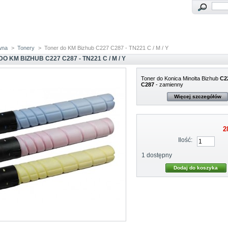
wna
>
Tonery
>
Toner do KM Bizhub C227 C287 - TN221 C / M / Y
O KM BIZHUB C227 C287 - TN221 C / M / Y
Toner do Konica Minolta Bizhub
C2
C2
87
- zamienny
Więcej szczegółów
2
Ilość:
1
dostępny