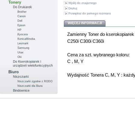
Tonery
Wyślij do znajomego
Do Drukarek
Drukuj
Brother
Powiększ do pełnego rozmiaru
Canon
Dell
WIĘCEJ INFORMACJI
Epson
HP
Zamienny Toner do kserokopiare
Kyocera
KonicaMinolta
C250i C300i C360i
Lexmark
Samsung
Utax
Cena za szt. wybranego koloru:
Oki
C , M, Y
Do Kserokopiarek i
urządzeń wielofunkcyjnych
Biuro
Wydajność Tonera C, M, Y : każd
Niszczarki
Niszczarki zgodne z RODO
Niszczarki dla Biura
Bindownice