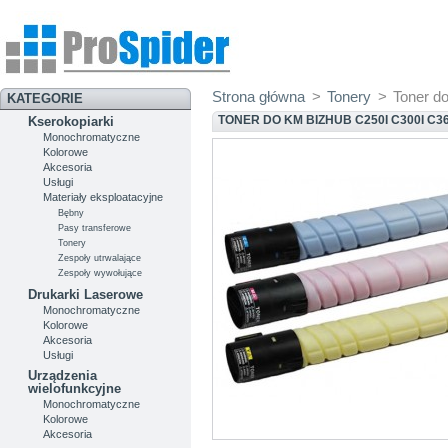
Strona główna
>
Tonery
>
Toner d
KATEGORIE
TONER DO KM BIZHUB C250I C300I C36
Kserokopiarki
Monochromatyczne
Kolorowe
Akcesoria
Usługi
Materiały eksploatacyjne
Bębny
Pasy transferowe
Tonery
Zespoły utrwalające
Zespoły wywołujące
Drukarki Laserowe
Monochromatyczne
Kolorowe
Akcesoria
Usługi
Urządzenia
wielofunkcyjne
Monochromatyczne
Kolorowe
Akcesoria