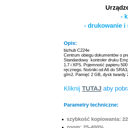
Urządze
- 
- drukowanie i
Opis:
bizhub C224e
Centrum obiegu dokumentów o prędk
Standardowy kontroler druku Emp
1.7 i XPS. Pojemność papieru 500
ręcznego. Nośniki od A6 do SRA3,
g/m2. Pamięć 2 GB, dysk twardy 2
Kliknij
TUTAJ
aby pobr
Parametry techniczne:
szybkość kopiowania: 22
zoom: 25-400%