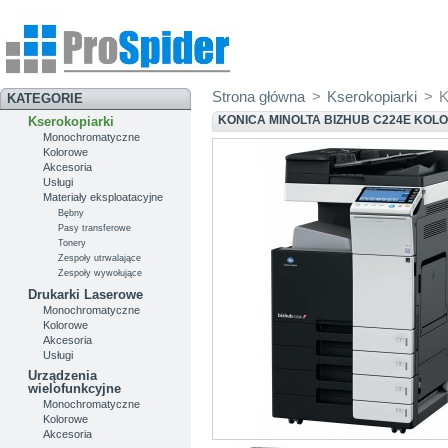
Strona główna
>
Kserokopiarki
>
K
KATEGORIE
KONICA MINOLTA BIZHUB C224E KOL
Kserokopiarki
Monochromatyczne
Kolorowe
Akcesoria
Usługi
Materiały eksploatacyjne
Bębny
Pasy transferowe
Tonery
Zespoły utrwalające
Zespoły wywołujące
Drukarki Laserowe
Monochromatyczne
Kolorowe
Akcesoria
Usługi
Urządzenia
wielofunkcyjne
Monochromatyczne
Kolorowe
Akcesoria