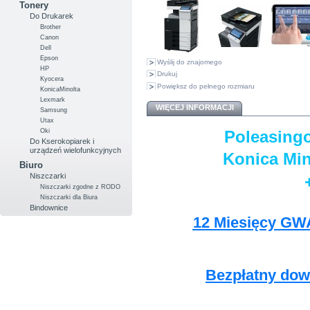
Tonery
Do Drukarek
Brother
Canon
Dell
Epson
Wyślij do znajomego
HP
Drukuj
Kyocera
Powiększ do pełnego rozmiaru
KonicaMinolta
Lexmark
WIĘCEJ INFORMACJI
Samsung
Utax
Oki
Poleasing
Do Kserokopiarek i
urządzeń wielofunkcyjnych
Konica Min
Biuro
Niszczarki
Niszczarki zgodne z RODO
Niszczarki dla Biura
Bindownice
12 Miesięcy GWA
Bezpłatny dowó